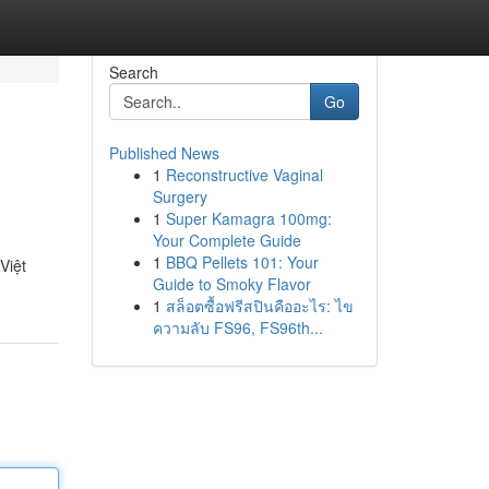
Search
Go
Published News
1
Reconstructive Vaginal
Surgery
1
Super Kamagra 100mg:
Your Complete Guide
1
BBQ Pellets 101: Your
Việt
Guide to Smoky Flavor
1
สล็อตซื้อฟรีสปินคืออะไร: ไข
ความลับ FS96, FS96th...