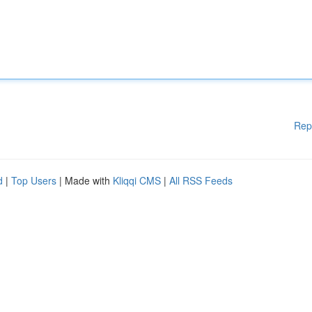
Rep
d
|
Top Users
| Made with
Kliqqi CMS
|
All RSS Feeds