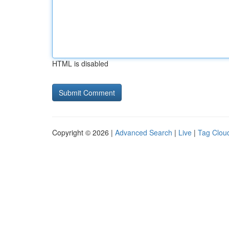
HTML is disabled
Copyright © 2026 |
Advanced Search
|
Live
|
Tag Clou