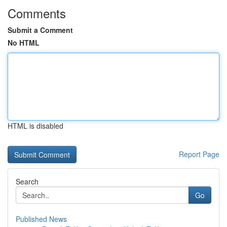
Comments
Submit a Comment
No HTML
HTML is disabled
Report Page
Search
Go
Published News