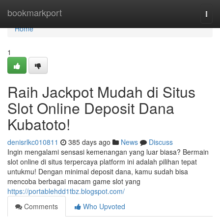
Home
bookmarkport
Togg
navi
Home
1
Raih Jackpot Mudah di Situs
Slot Online Deposit Dana
Kubatoto!
denisrlkc010811
385 days ago
News
Discuss
Ingin mengalami sensasi kemenangan yang luar biasa? Bermain
slot online di situs terpercaya platform ini adalah pilihan tepat
untukmu! Dengan minimal deposit dana, kamu sudah bisa
mencoba berbagai macam game slot yang
https://portablehdd1tbz.blogspot.com/
Comments
Who Upvoted