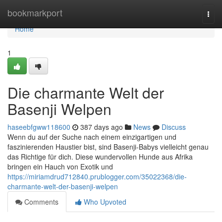
Home
bookmarkport
Togg
navi
Home
1
Die charmante Welt der
Basenji Welpen
haseebfgww118600
387 days ago
News
Discuss
Wenn du auf der Suche nach einem einzigartigen und
faszinierenden Haustier bist, sind Basenji-Babys vielleicht genau
das Richtige für dich. Diese wundervollen Hunde aus Afrika
bringen ein Hauch von Exotik und
https://miriamdrud712840.prublogger.com/35022368/die-
charmante-welt-der-basenji-welpen
Comments
Who Upvoted