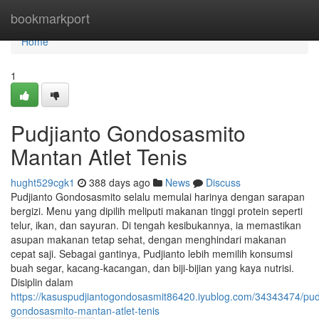
Home
bookmarkport
Home
1
Pudjianto Gondosasmito
Mantan Atlet Tenis
hught529cgk1
388 days ago
News
Discuss
Pudjianto Gondosasmito selalu memulai harinya dengan sarapan
bergizi. Menu yang dipilih meliputi makanan tinggi protein seperti
telur, ikan, dan sayuran. Di tengah kesibukannya, ia memastikan
asupan makanan tetap sehat, dengan menghindari makanan
cepat saji. Sebagai gantinya, Pudjianto lebih memilih konsumsi
buah segar, kacang-kacangan, dan biji-bijian yang kaya nutrisi.
Disiplin dalam
https://kasuspudjiantogondosasmit86420.iyublog.com/34343474/pud
gondosasmito-mantan-atlet-tenis