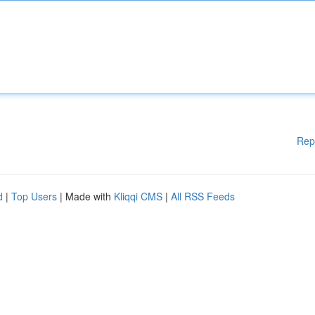
Rep
d
|
Top Users
| Made with
Kliqqi CMS
|
All RSS Feeds