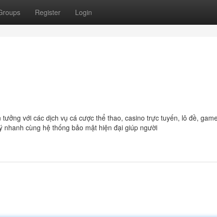
Groups
Register
Login
 tưởng với các dịch vụ cá cược thể thao, casino trực tuyến, lô đề, game
lý nhanh cùng hệ thống bảo mật hiện đại giúp người