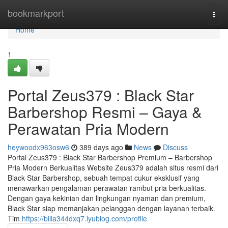
Home
bookmarkport
Togg
navi
Home
1
Portal Zeus379 : Black Star
Barbershop Resmi – Gaya &
Perawatan Pria Modern
heywoodx963osw6
389 days ago
News
Discuss
Portal Zeus379 : Black Star Barbershop Premium – Barbershop
Pria Modern Berkualitas Website Zeus379 adalah situs resmi dari
Black Star Barbershop, sebuah tempat cukur eksklusif yang
menawarkan pengalaman perawatan rambut pria berkualitas.
Dengan gaya kekinian dan lingkungan nyaman dan premium,
Black Star siap memanjakan pelanggan dengan layanan terbaik.
Tim
https://billa344dxq7.iyublog.com/profile