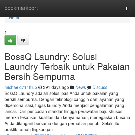
Home
bookmarkport
Togg
navi
Home
1
BossQ Laundry: Solusi
Laundry Terbaik untuk Pakaian
Bersih Sempurna
michaelq714hiu5
391 days ago
News
Discuss
BossQ Laundry adalah solusi pas Anda untuk pakaian yang
bersih sempurna. Dengan teknologi canggih dan layanan yang
dipersonalisasi, tugas laundry Anda menjadi pengalaman yang
lancar. Dari pencucian standar hingga perawatan baju khusus,
mereka tekankan kualitas dan kenyamanan, menegaskan busana
Anda ditangani bersama dengan perhatian penuh. Selain itu,
praktik ramah lingkungan