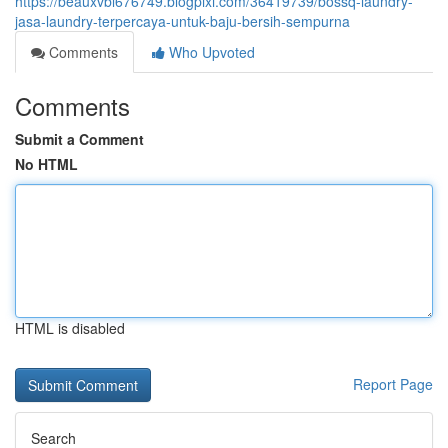
https://beauxvbl676749.blogpixi.com/36419739/bossq-laundry-
jasa-laundry-terpercaya-untuk-baju-bersih-sempurna
Comments
Who Upvoted
Comments
Submit a Comment
No HTML
HTML is disabled
Report Page
Search