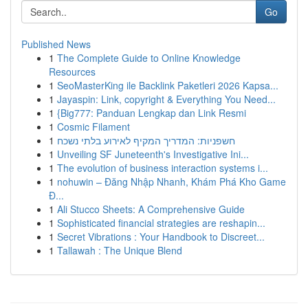
Go
Published News
1
The Complete Guide to Online Knowledge
Resources
1
SeoMasterKing ile Backlink Paketleri 2026 Kapsa...
1
Jayaspin: Link, copyright & Everything You Need...
1
{Big777: Panduan Lengkap dan Link Resmi
1
Cosmic Filament
1
חשפניות: המדריך המקיף לאירוע בלתי נשכח
1
Unveiling SF Juneteenth's Investigative Ini...
1
The evolution of business interaction systems i...
1
nohuwin – Đăng Nhập Nhanh, Khám Phá Kho Game
Đ...
1
Ali Stucco Sheets: A Comprehensive Guide
1
Sophisticated financial strategies are reshapin...
1
Secret Vibrations : Your Handbook to Discreet...
1
Tallawah : The Unique Blend