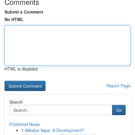
Comments
Submit a Comment
No HTML
HTML is disabled
Report Page
Search
Go
Published News
1
Alibaba Vape: A Development?