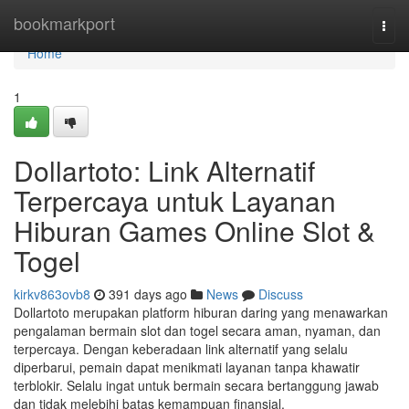
Home
bookmarkport
Togg
navi
Home
1
Dollartoto: Link Alternatif
Terpercaya untuk Layanan
Hiburan Games Online Slot &
Togel
kirkv863ovb8
391 days ago
News
Discuss
Dollartoto merupakan platform hiburan daring yang menawarkan
pengalaman bermain slot dan togel secara aman, nyaman, dan
terpercaya. Dengan keberadaan link alternatif yang selalu
diperbarui, pemain dapat menikmati layanan tanpa khawatir
terblokir. Selalu ingat untuk bermain secara bertanggung jawab
dan tidak melebihi batas kemampuan finansial.