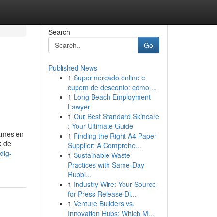
Search
Go
Published News
1
Supermercado online e
cupom de desconto: como ...
1
Long Beach Employment
Lawyer
1
Our Best Standard Skincare
: Your Ultimate Guide
games en
1
Finding the Right A4 Paper
k de
Supplier: A Comprehe...
dig-
1
Sustainable Waste
Practices with Same-Day
Rubbi...
1
Industry Wire: Your Source
for Press Release Di...
1
Venture Builders vs.
Innovation Hubs: Which M...