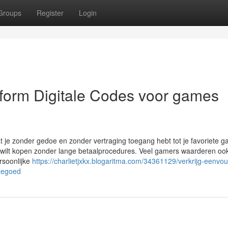
Groups
Register
Login
atform Digitale Codes voor games
t je zonder gedoe en zonder vertraging toegang hebt tot je favoriete 
pel wilt kopen zonder lange betaalprocedures. Veel gamers waarderen oo
rsoonlijke
https://charlietjxkx.blogaritma.com/34361129/verkrijg-eenvou
tegoed