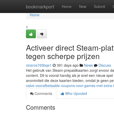
Home
bookmarkport
Home
New
Submit
Home
1
Activeer direct Steam-pl
tegen scherpe prijzen
ciceros765bqe1
391 days ago
News
Discuss
Het gebruik van Steam-prepaidkaarten zorgt ervoor da
content. Dit is vooral handig als je snel een nieuw s
anonimiteit die deze kaarten bieden, omdat je geen pe
valve-voorafbetaalde-coupons-voor-games-met-extra-
Comments
Who Upvoted
Comments