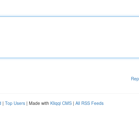
Rep
d
|
Top Users
| Made with
Kliqqi CMS
|
All RSS Feeds