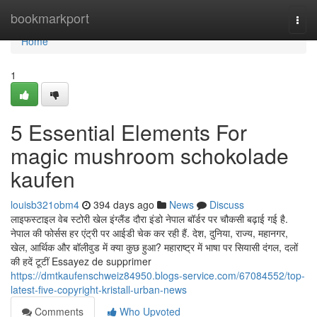
Home
bookmarkport
Togg
navi
Home
1
5 Essential Elements For
magic mushroom schokolade
kaufen
louisb321obm4
394 days ago
News
Discuss
लाइफस्टाइल वेब स्टोरी खेल इंग्लैंड दौरा इंडो नेपाल बॉर्डर पर चौकसी बढ़ाई गई है.
नेपाल की फोर्सस हर एंट्री पर आईडी चेक कर रही हैं. देश, दुनिया, राज्य, महानगर,
खेल, आर्थिक और बॉलीवुड में क्या कुछ हुआ? महाराष्ट्र में भाषा पर सियासी दंगल, दलों
की हदें टूटीं Essayez de supprimer
https://dmtkaufenschweiz84950.blogs-service.com/67084552/top-
latest-five-copyright-kristall-urban-news
Comments
Who Upvoted