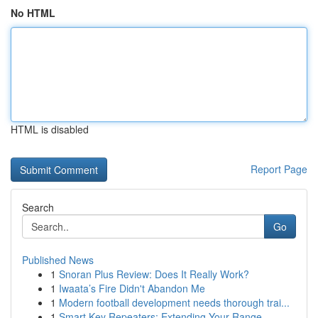
No HTML
HTML is disabled
Report Page
Search
Go
Published News
1
Snoran Plus Review: Does It Really Work?
1
Iwaata’s Fire Didn't Abandon Me
1
Modern football development needs thorough trai...
1
Smart Key Repeaters: Extending Your Range