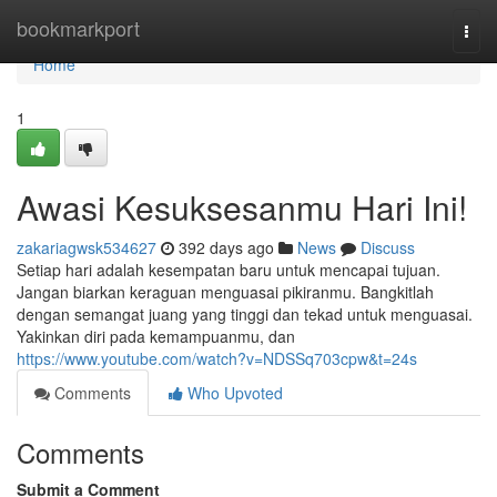
Home
bookmarkport
Togg
navi
Home
1
Awasi Kesuksesanmu Hari Ini!
zakariagwsk534627
392 days ago
News
Discuss
Setiap hari adalah kesempatan baru untuk mencapai tujuan.
Jangan biarkan keraguan menguasai pikiranmu. Bangkitlah
dengan semangat juang yang tinggi dan tekad untuk menguasai.
Yakinkan diri pada kemampuanmu, dan
https://www.youtube.com/watch?v=NDSSq703cpw&t=24s
Comments
Who Upvoted
Comments
Submit a Comment