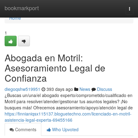
Home
bookmarkport
Togg
navi
Home
1
Abogada en Motril:
Asesoramiento Legal de
Confianza
diegoqshw519951
393 days ago
News
Discuss
¿Buscas un/una/el abogado experto/comprometido/cualificado en
Motril para resolver/atender/gestionar tus asuntos legales? ¡No
busques más! Ofrecemos asesoramiento/apoyo/atención legal de
https://finnianiqsx115137.bloguetechno.com/licenciado-en-motril-
asistencia-legal-experta-69455166
Comments
Who Upvoted