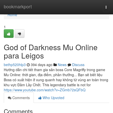
Home
bookmarkport
Togg
navi
Home
1
God of Darkness Mu Online
para Leigos
bethp520hlp3
394 days ago
News
Discuss
Hướng dẫn chi tiết tham gia săn boss Core Magriffy trong game
Mu Online: thời gian, địa điểm, phần thưởng... Bạn sẽ biết liệu
Boss có xuất hiện ở xung quanh hay không từ vùng an toàn trong
khu vực Đầm Lầy Chết. This legendary battle is not for
https://www.youtube.com/watch?v=ZGmb72sQFbQ
Comments
Who Upvoted
Comments