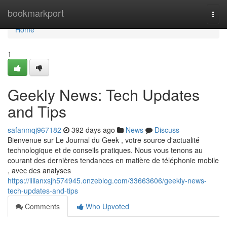
Home
bookmarkport
Togg
navi
Home
1
Geekly News: Tech Updates
and Tips
safanmqj967182
392 days ago
News
Discuss
Bienvenue sur Le Journal du Geek , votre source d'actualité
technologique et de conseils pratiques. Nous vous tenons au
courant des dernières tendances en matière de téléphonie mobile
, avec des analyses
https://lilianxsjh574945.onzeblog.com/33663606/geekly-news-
tech-updates-and-tips
Comments
Who Upvoted