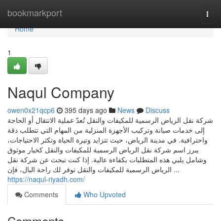
Home
bookmarkport
Togg
navi
Home
1
Naqul Company
owen0x21qcp6
395 days ago
News
Discuss
شركة نقل الرياض الرسمية للمكيفات والنقل تُعدّ عملية الانتقال أو الحاجة
إلى خدمات صيانة وتركيب الأجهزة المنزلية من المهام التي تتطلب دقة
واحترافية. في مدينة الرياض، حيث تتزايد وتيرة الحياة وتكثر الاحتياجات،
يبرز اسم شركة نقل الرياض الرسمية للمكيفات والنقل كخيار موثوق
وشامل يلبي هذه المتطلبات بكفاءة عالية. إذا كنت تبحث عن شركة نقل
الرياض الرسمية للمكيفات والنقل توفر لك راحة البال، فإن ...
https://naqul-riyadh.com/
Comments
Who Upvoted
Comments