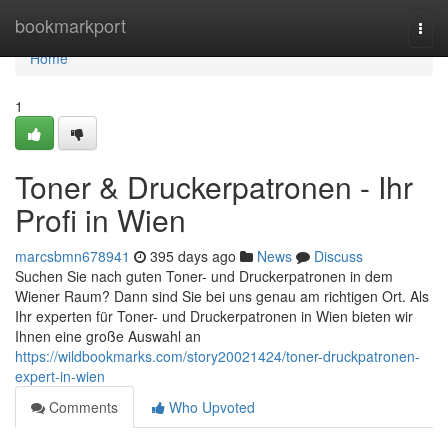
Home
bookmarkport
Togg
navi
Home
1
Toner & Druckerpatronen - Ihr
Profi in Wien
marcsbmn678941
395 days ago
News
Discuss
Suchen Sie nach guten Toner- und Druckerpatronen in dem
Wiener Raum? Dann sind Sie bei uns genau am richtigen Ort. Als
Ihr experten für Toner- und Druckerpatronen in Wien bieten wir
Ihnen eine große Auswahl an
https://wildbookmarks.com/story20021424/toner-druckpatronen-
expert-in-wien
Comments
Who Upvoted