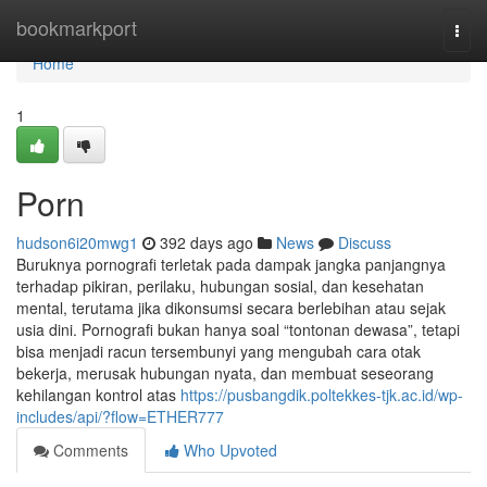
Home
bookmarkport
Togg
navi
Home
1
Porn
hudson6i20mwg1
392 days ago
News
Discuss
Buruknya pornografi terletak pada dampak jangka panjangnya
terhadap pikiran, perilaku, hubungan sosial, dan kesehatan
mental, terutama jika dikonsumsi secara berlebihan atau sejak
usia dini. Pornografi bukan hanya soal “tontonan dewasa”, tetapi
bisa menjadi racun tersembunyi yang mengubah cara otak
bekerja, merusak hubungan nyata, dan membuat seseorang
kehilangan kontrol atas
https://pusbangdik.poltekkes-tjk.ac.id/wp-
includes/api/?flow=ETHER777
Comments
Who Upvoted