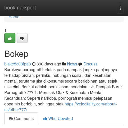
Home
bookmarkport
Togg
navi
Home
1
Bokep
blake5c08fpa8
396 days ago
News
Discuss
Buruknya pornografi terletak pada dampak jangka panjangnya
terhadap pikiran, perilaku, hubungan sosial, dan kesehatan
mental, terutama jika dikonsumsi secara berlebihan atau sejak
usia dini. Berikut adalah penjelasan mendalam: ⚠️ Dampak Buruk
Pornografi ???? 1. Merusak Otak & Kesehatan Mental
Kecanduan: Seperti narkoba, pornografi memicu pelepasan
dopamin berlebih, sehingga otak
https://velocitality.com/about-
us/ether777/
Comments
Who Upvoted