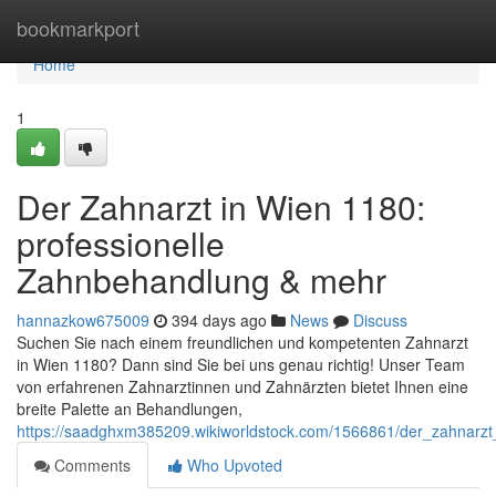
Home
bookmarkport
Home
1
Der Zahnarzt in Wien 1180:
professionelle
Zahnbehandlung & mehr
hannazkow675009
394 days ago
News
Discuss
Suchen Sie nach einem freundlichen und kompetenten Zahnarzt
in Wien 1180? Dann sind Sie bei uns genau richtig! Unser Team
von erfahrenen Zahnarztinnen und Zahnärzten bietet Ihnen eine
breite Palette an Behandlungen,
https://saadghxm385209.wikiworldstock.com/1566861/der_zahnarzt
Comments
Who Upvoted