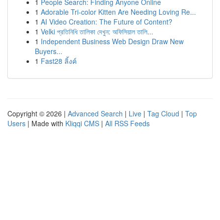
1
People Search: Finding Anyone Online
1
Adorable Tri-color Kitten Are Needing Loving Re...
1
AI Video Creation: The Future of Content?
1
Velki প্রতিনিধি তালিকা দেখুন: অফিসিয়াল তালি...
1
Independent Business Web Design Draw New
Buyers...
1
Fast28 ลิ้งค์
Copyright © 2026 |
Advanced Search
|
Live
|
Tag Cloud
|
Top
Users
| Made with
Kliqqi CMS
|
All RSS Feeds