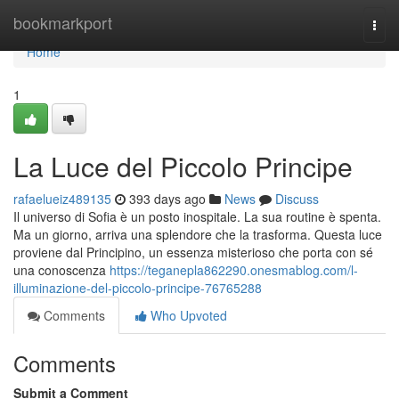
Home
bookmarkport
Togg
navi
Home
1
La Luce del Piccolo Principe
rafaelueiz489135
393 days ago
News
Discuss
Il universo di Sofia è un posto inospitale. La sua routine è spenta.
Ma un giorno, arriva una splendore che la trasforma. Questa luce
proviene dal Principino, un essenza misterioso che porta con sé
una conoscenza
https://teganepla862290.onesmablog.com/l-
illuminazione-del-piccolo-principe-76765288
Comments
Who Upvoted
Comments
Submit a Comment