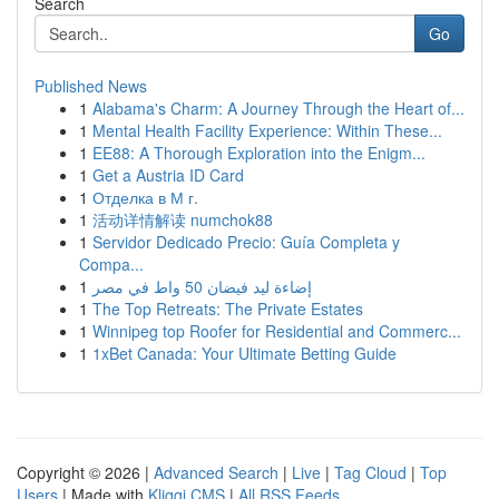
Search
Go
Published News
1
Alabama's Charm: A Journey Through the Heart of...
1
Mental Health Facility Experience: Within These...
1
EE88: A Thorough Exploration into the Enigm...
1
Get a Austria ID Card
1
Отделка в М г.
1
活动详情解读 numchok88
1
Servidor Dedicado Precio: Guía Completa y
Compa...
1
إضاءة ليد فيضان 50 واط في مصر
1
The Top Retreats: The Private Estates
1
Winnipeg top Roofer for Residential and Commerc...
1
1xBet Canada: Your Ultimate Betting Guide
Copyright © 2026 |
Advanced Search
|
Live
|
Tag Cloud
|
Top
Users
| Made with
Kliqqi CMS
|
All RSS Feeds