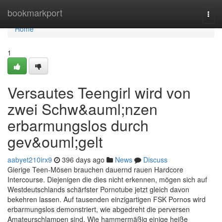
Home
bookmarkport
Togg
navi
Home
1
Versautes Teengirl wird von
zwei Schw&auml;nzen
erbarmungslos durch
gev&ouml;gelt
aabyet210irx9
396 days ago
News
Discuss
Gierige Teen-Mösen brauchen dauernd rauen Hardcore
Intercourse. Diejenigen die dies nicht erkennen, mögen sich auf
Westdeutschlands schärfster Pornotube jetzt gleich davon
bekehren lassen. Auf tausenden einzigartigen FSK Pornos wird
erbarmungslos demonstriert, wie abgedreht die perversen
Amateurschlampen sind. Wie hammermäßig einige heiße