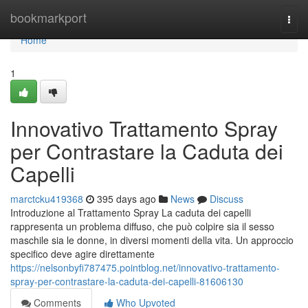
Home
bookmarkport
Togg
navi
Home
1
Innovativo Trattamento Spray
per Contrastare la Caduta dei
Capelli
marctcku419368
395 days ago
News
Discuss
Introduzione al Trattamento Spray La caduta dei capelli
rappresenta un problema diffuso, che può colpire sia il sesso
maschile sia le donne, in diversi momenti della vita. Un approccio
specifico deve agire direttamente
https://nelsonbyfi787475.pointblog.net/innovativo-trattamento-
spray-per-contrastare-la-caduta-dei-capelli-81606130
Comments
Who Upvoted