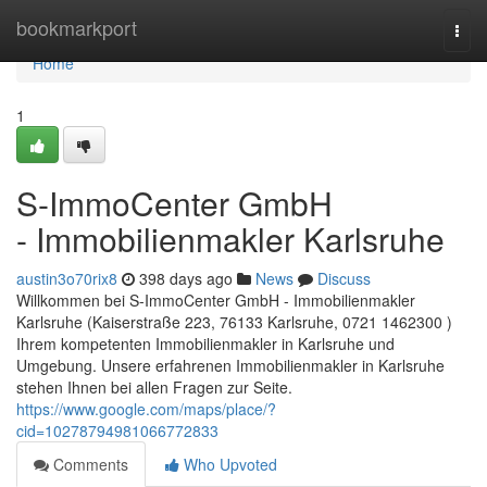
Home
bookmarkport
Togg
navi
Home
1
S-ImmoCenter GmbH
- Immobilienmakler Karlsruhe
austin3o70rix8
398 days ago
News
Discuss
Willkommen bei S-ImmoCenter GmbH - Immobilienmakler
Karlsruhe (Kaiserstraße 223, 76133 Karlsruhe, 0721 1462300 )
Ihrem kompetenten Immobilienmakler in Karlsruhe und
Umgebung. Unsere erfahrenen Immobilienmakler in Karlsruhe
stehen Ihnen bei allen Fragen zur Seite.
https://www.google.com/maps/place/?
cid=10278794981066772833
Comments
Who Upvoted