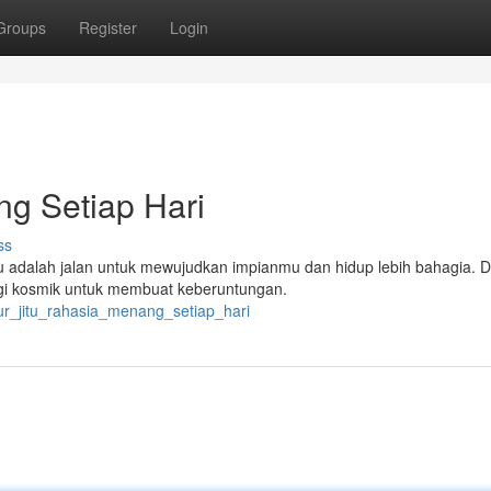
Groups
Register
Login
ng Setiap Hari
ss
itu adalah jalan untuk mewujudkan impianmu dan hidup lebih bahagia.
rgi kosmik untuk membuat keberuntungan.
ur_jitu_rahasia_menang_setiap_hari