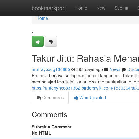
Home
bookmarkport
Home
New
Submit
Home
1
Takur Jitu: Rahasia Mena
murraybxqg130805
398 days ago
News
Discu
Rahasia berjaya setiap hari ada di tanganmu. Takur j
mempelajari teknik ini, kamu bisa memanfaatkan ene
https://antonyhxo831362.birderswiki.com/1530364/tak
Comments
Who Upvoted
Comments
Submit a Comment
No HTML