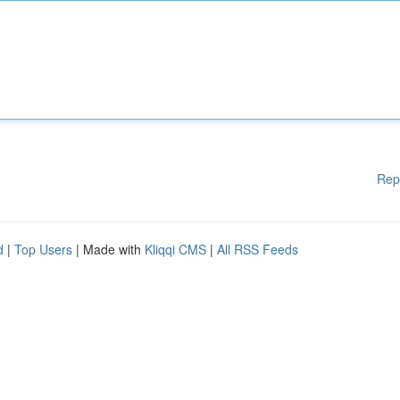
Rep
d
|
Top Users
| Made with
Kliqqi CMS
|
All RSS Feeds