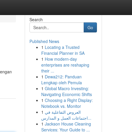
Search
Go
Published News
1
Locating a Trusted
Financial Planner in SA
1
How modern-day
enterprises are reshaping
their ...
 Dengan
1
Dewa212: Panduan
Lengkap oleh Pemula
1
Global Macro Investing:
Navigating Economic Shifts
1
Choosing a Right Display:
Notebook vs. Monitor
1
العروض التفاعلية في
اجتماعات العمل و المدارس...
1
Jackson House Cleaning
Services: Your Guide to ...