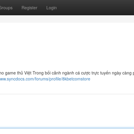
Groups
Register
Login
ho game thủ Việt Trong bối cảnh ngành cá cược trực tuyến ngày càng 
/www.syncdocs.com/forums/profile/8kbetcomstore