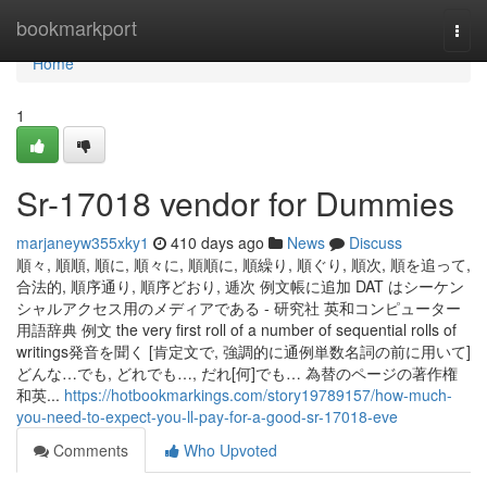
Home
bookmarkport
Togg
navi
Home
1
Sr-17018 vendor for Dummies
marjaneyw355xky1
410 days ago
News
Discuss
順々, 順順, 順に, 順々に, 順順に, 順繰り, 順ぐり, 順次, 順を追って,
合法的, 順序通り, 順序どおり, 逓次 例文帳に追加 DAT はシーケン
シャルアクセス用のメディアである - 研究社 英和コンピューター
用語辞典 例文 the very first roll of a number of sequential rolls of
writings発音を聞く [肯定文で, 強調的に通例単数名詞の前に用いて]
どんな…でも, どれでも…, だれ[何]でも… 為替のページの著作権
和英...
https://hotbookmarkings.com/story19789157/how-much-
you-need-to-expect-you-ll-pay-for-a-good-sr-17018-eve
Comments
Who Upvoted