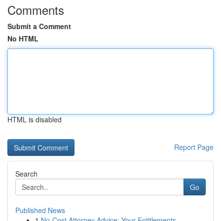
Comments
Submit a Comment
No HTML
HTML is disabled
Report Page
Search
Go
Published News
1
No-Cost Attorney Advice: Your Entitlements ...