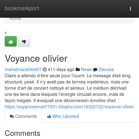
Home
bookmarkport
Togg
navi
Home
1
Voyance olivier
mahatmac406ebf7
411 days ago
News
Discuss
Claire a attendu d’être seule pour l’ouvrir. Le message était long,
structuré, posé. Il n’y avait pas de termes mystérieux, mais une
forme d'art de concert nettoyé et sérieux. Le médium décrivait
une les liens dans lesquels l’énergie circulait encore, mais de
façon inégale. Il évoquait une déconnexion émotive chez
https://voyanceemail77531.blogtov.com/16322722/voyance-olivier
Comments
Who Upvoted
Comments