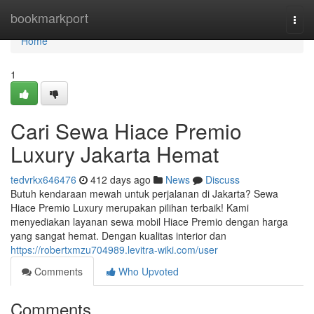
Home
bookmarkport
Togg
navi
Home
1
Cari Sewa Hiace Premio
Luxury Jakarta Hemat
tedvrkx646476
412 days ago
News
Discuss
Butuh kendaraan mewah untuk perjalanan di Jakarta? Sewa
Hiace Premio Luxury merupakan pilihan terbaik! Kami
menyediakan layanan sewa mobil Hiace Premio dengan harga
yang sangat hemat. Dengan kualitas interior dan
https://robertxmzu704989.levitra-wiki.com/user
Comments
Who Upvoted
Comments