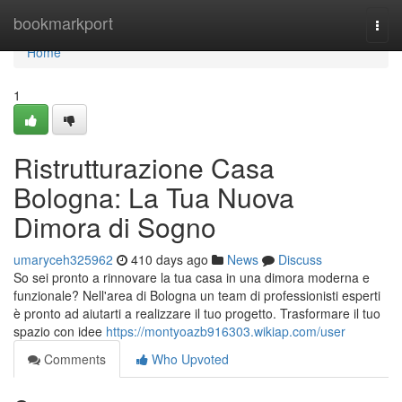
Home
bookmarkport
Togg
navi
Home
1
Ristrutturazione Casa
Bologna: La Tua Nuova
Dimora di Sogno
umaryceh325962
410 days ago
News
Discuss
So sei pronto a rinnovare la tua casa in una dimora moderna e
funzionale? Nell'area di Bologna un team di professionisti esperti
è pronto ad aiutarti a realizzare il tuo progetto. Trasformare il tuo
spazio con idee
https://montyoazb916303.wikiap.com/user
Comments
Who Upvoted