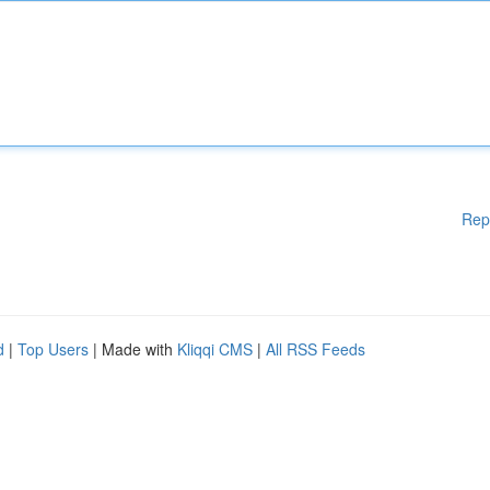
Rep
d
|
Top Users
| Made with
Kliqqi CMS
|
All RSS Feeds