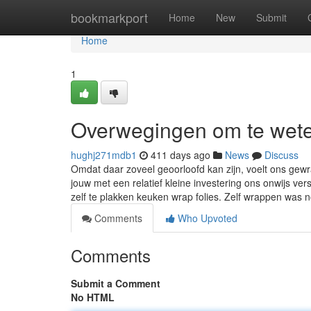
Home
bookmarkport
Home
New
Submit
Home
1
Overwegingen om te wete
hughj271mdb1
411 days ago
News
Discuss
Omdat daar zoveel geoorloofd kan zijn, voelt ons gew
jouw met een relatief kleine investering ons onwijs ver
zelf te plakken keuken wrap folies. Zelf wrappen was 
Comments
Who Upvoted
Comments
Submit a Comment
No HTML