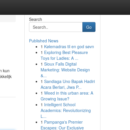
Search
Go
Published News
1
Kølemadras til en god søvn
1
Exploring Best Pleasure
Toys for Ladies: A ...
1
Sioux Falls Digital
Marketing: Website Design
en kun
&...
kkelijk
1
Sandiaga Uno Bapak Hadiri
Acara Berlari, Jiwa P...
1
Weed in this urban area: A
Growing Issue?
1
Intelligent School
Academics: Revolutionizing
L...
1
Pampanga's Premier
Escapes: Our Exclusive