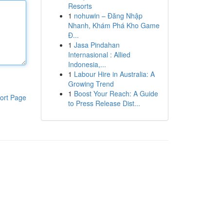
Resorts
1
nohuwin – Đăng Nhập
Nhanh, Khám Phá Kho Game
Đ...
1
Jasa Pindahan
Internasional : Allied
Indonesia,...
1
Labour Hire in Australia: A
Growing Trend
1
Boost Your Reach: A Guide
ort Page
to Press Release Dist...