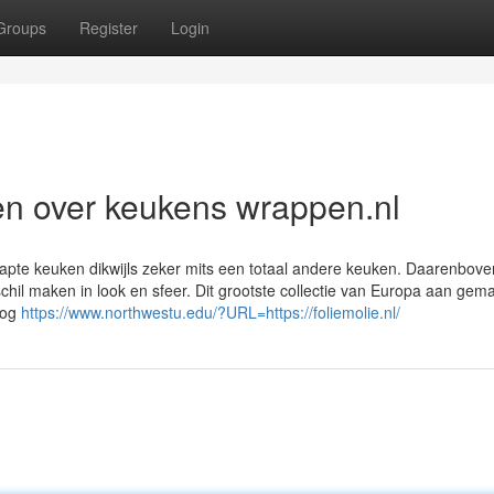
Groups
Register
Login
n over keukens wrappen.nl
rapte keuken dikwijls zeker mits een totaal andere keuken. Daarenbov
schil maken in look en sfeer. Dit grootste collectie van Europa aan gema
nog
https://www.northwestu.edu/?URL=https://foliemolie.nl/