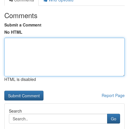
Comments
Submit a Comment
No HTML
HTML is disabled
Report Page
Search
Go