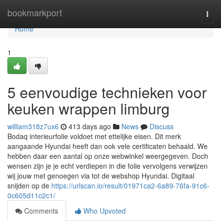
Home
bookmarkport
Togg
navi
Home
1
5 eenvoudige technieken voor
keuken wrappen limburg
william318z7ux6
413 days ago
News
Discuss
Bodaq interieurfolie voldoet met ettelijke eisen. Dit merk
aangaande Hyundai heeft dan ook vele certificaten behaald. We
hebben daar een aantal op onze webwinkel weergegeven. Doch
wensen zijn je je echt verdiepen in die folie vervolgens verwijzen
wij jouw met genoegen via tot de webshop Hyundai. Digitaal
snijden op de
https://urlscan.io/result/01971ca2-6a89-76fa-91c6-
0c605d11c2c1/
Comments
Who Upvoted