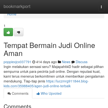
Home
bookmarkport
Togg
navi
Home
1
Tempat Bermain Judi Online
Aman
poppiexjcx037791
414 days ago
News
Discuss
Ingin melakukan sensasi seru? Majapahit4D hadir sebagai pilihan
sempurna untuk para pecinta judi online. Dengan reputasi kuat,
kami terus menerus berkomitmen untuk memberikan pengalaman
mendukung. Tiap-tiap jenis
https://luczmrg911844.blog-
kids.com/35988405/agen-judi-online-terbaik
Comments
Who Upvoted
Comments