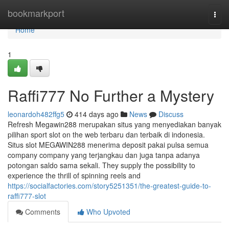
Home
bookmarkport
Togg
navi
Home
1
Raffi777 No Further a Mystery
leonardoh482ffg5
414 days ago
News
Discuss
Refresh Megawin288 merupakan situs yang menyediakan banyak
pilihan sport slot on the web terbaru dan terbaik di indonesia.
Situs slot MEGAWIN288 menerima deposit pakai pulsa semua
company company yang terjangkau dan juga tanpa adanya
potongan saldo sama sekali. They supply the possibility to
experience the thrill of spinning reels and
https://socialfactories.com/story5251351/the-greatest-guide-to-
raffi777-slot
Comments
Who Upvoted