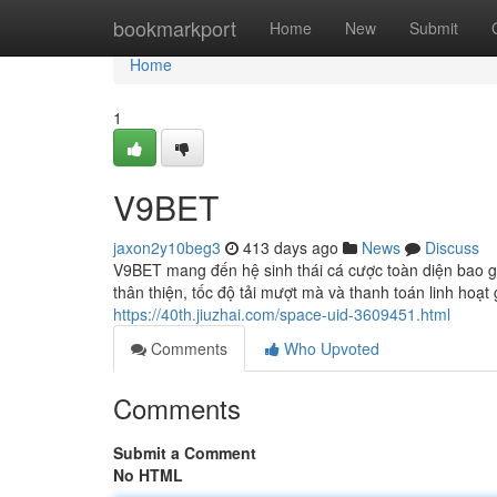
Home
bookmarkport
Home
New
Submit
Home
1
V9BET
jaxon2y10beg3
413 days ago
News
Discuss
V9BET mang đến hệ sinh thái cá cược toàn diện bao gồ
thân thiện, tốc độ tải mượt mà và thanh toán linh hoạ
https://40th.jiuzhai.com/space-uid-3609451.html
Comments
Who Upvoted
Comments
Submit a Comment
No HTML