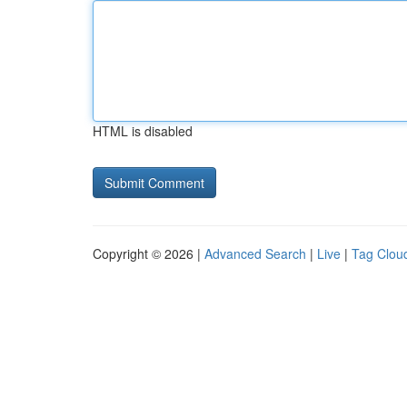
HTML is disabled
Copyright © 2026 |
Advanced Search
|
Live
|
Tag Clou