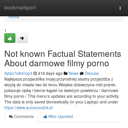
Home
bookmarkport
Togg
navi
Home
1
Not known Factual Statements
About darmowe filmy porno
dylan7a84nop3
416 days ago
News
Discuss
Najlepsza przyjaciółka mojej przyrodniej siostry przyjeżdża z
wizytą do miasta two lat temu Wiejska dziewczyna robi pranie,
pokazuje cipkę i bierze kąpiel na świeżym powietrzu / darmowe
filmy porno / This menu's updates are according to your activity.
The data is only saved domestically (in your Laptop) and under
https://www.autoscout24.pl
Comments
Who Upvoted