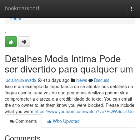
Home
bookmarkport
Togg
navi
Home
1
Detalhes Moda Intima Pode
ser divertido para qualquer um
lucianoj296vzd9
413 days ago
News
Discuss
Isso é um exemplo da importância do se atentar aos detalhes na
língua escrita, uma vez de que pequenos deslizes podem vir a
comprometer a clareza e a credibilidade do texto. You can email
the sitio owner to let them know you were blocked. Please include
what you were
https://www.youtube.com/watch?v=7FQWzioDLUo
Comments
Who Upvoted
Comments