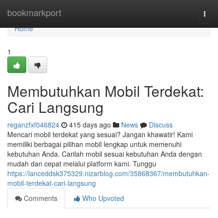
Home
bookmarkport
Togg
navi
Home
1
Membutuhkan Mobil Terdekat:
Cari Langsung
reganzfxf046824
415 days ago
News
Discuss
Mencari mobil terdekat yang sesuai? Jangan khawatir! Kami
memiliki berbagai pilihan mobil lengkap untuk memenuhi
kebutuhan Anda. Carilah mobil sesuai kebutuhan Anda dengan
mudah dan cepat melalui platform kami. Tunggu
https://lanceddsk375329.nizarblog.com/35868367/membutuhkan-
mobil-terdekat-cari-langsung
Comments
Who Upvoted