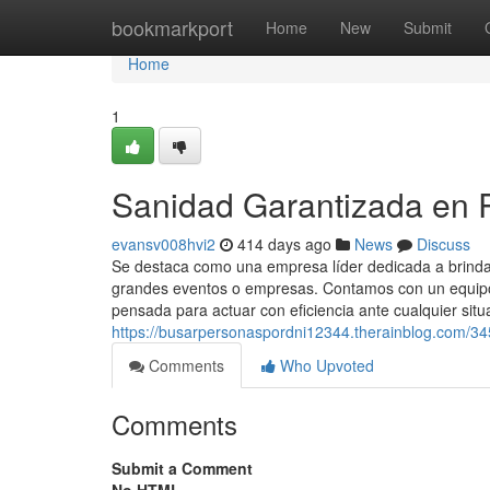
Home
bookmarkport
Home
New
Submit
Home
1
Sanidad Garantizada en R
evansv008hvi2
414 days ago
News
Discuss
Se destaca como una empresa líder dedicada a brindar
grandes eventos o empresas. Contamos con un equipo 
pensada para actuar con eficiencia ante cualquier situ
https://busarpersonaspordni12344.therainblog.com/34
Comments
Who Upvoted
Comments
Submit a Comment