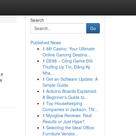
Search
Go
Published News
1
88i Casino: Your Ultimate
Online Gaming Destina...
1
DE88 – Cổng Game Đổi
Thưởng Uy Tín, Đăng Ký
Nha...
 a
1
Get an Software Update: A
ca
Simple Guide
1
Arduino Boards Explained:
A Beginner's Guide to...
1
Top Housekeeping
Companies in Jackson, TN:...
1
Myoglow Reviews: Real
Results or Just Hype?
1
Selecting the Ideal Office
Furniture Vendor...