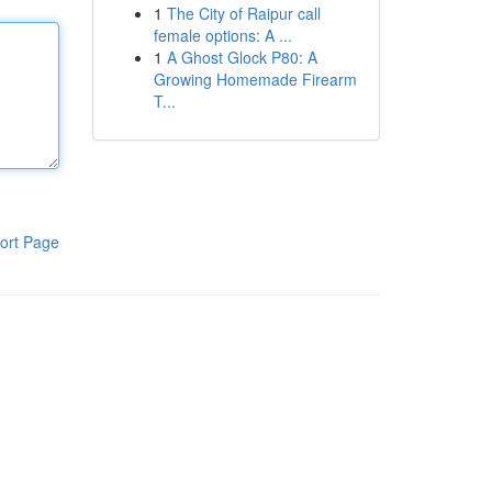
1
The City of Raipur call
female options: A ...
1
A Ghost Glock P80: A
Growing Homemade Firearm
T...
ort Page