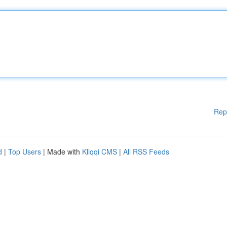
Rep
d
|
Top Users
| Made with
Kliqqi CMS
|
All RSS Feeds