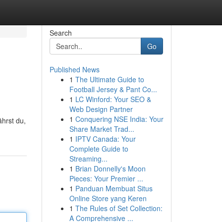
Search
Go
Published News
1
The Ultimate Guide to
Football Jersey & Pant Co...
1
LC Winford: Your SEO &
Web Design Partner
1
Conquering NSE India: Your
ährst du,
Share Market Trad...
1
IPTV Canada: Your
Complete Guide to
Streaming...
1
Brian Donnelly's Moon
Pieces: Your Premier ...
1
Panduan Membuat Situs
Online Store yang Keren
1
The Rules of Set Collection:
A Comprehensive ...