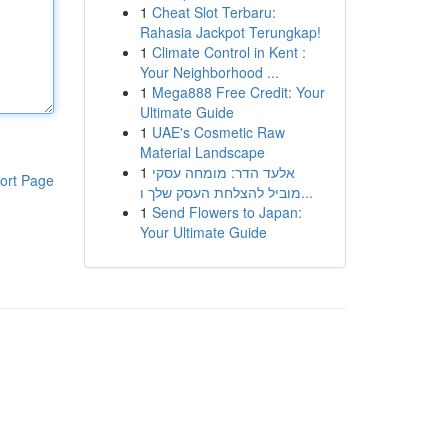
1
Cheat Slot Terbaru:
Rahasia Jackpot Terungkap!
1
Climate Control in Kent :
Your Neighborhood ...
1
Mega888 Free Credit: Your
Ultimate Guide
1
UAE's Cosmetic Raw
Material Landscape
1
אלעד הדר: מומחה עסקי
ort Page
מוביל להצלחת העסק שלך ו...
1
Send Flowers to Japan:
Your Ultimate Guide