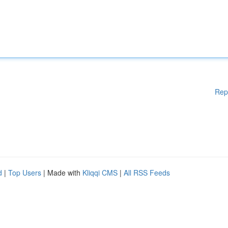
Rep
d
|
Top Users
| Made with
Kliqqi CMS
|
All RSS Feeds