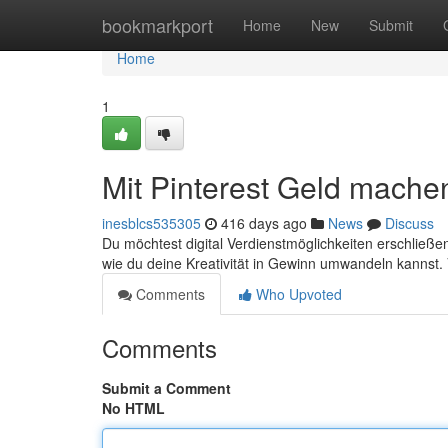
Home
bookmarkport
Home
New
Submit
Home
1
Mit Pinterest Geld machen
inesblcs535305
416 days ago
News
Discuss
Du möchtest digital Verdienstmöglichkeiten erschließen?
wie du deine Kreativität in Gewinn umwandeln kannst
Comments
Who Upvoted
Comments
Submit a Comment
No HTML