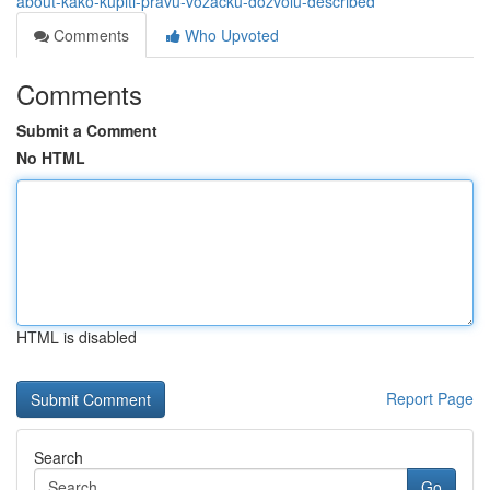
about-kako-kupiti-pravu-vozačku-dozvolu-described
Comments
Who Upvoted
Comments
Submit a Comment
No HTML
HTML is disabled
Report Page
Search
Go