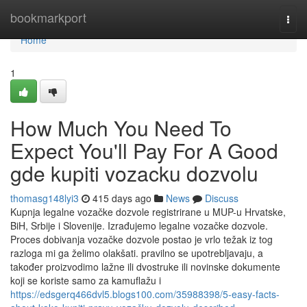
Home
bookmarkport
Togg
navi
Home
1
How Much You Need To
Expect You'll Pay For A Good
gde kupiti vozacku dozvolu
thomasg148lyi3
415 days ago
News
Discuss
Kupnja legalne vozačke dozvole registrirane u MUP-u Hrvatske,
BiH, Srbije i Slovenije. Izrađujemo legalne vozačke dozvole.
Proces dobivanja vozačke dozvole postao je vrlo težak iz tog
razloga mi ga želimo olakšati. pravilno se upotrebljavaju, a
također proizvodimo lažne ili dvostruke ili novinske dokumente
koji se koriste samo za kamuflažu i
https://edsgerq466dvl5.blogs100.com/35988398/5-easy-facts-