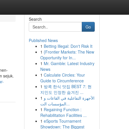
Search
Go
Published News
1
Betting Illegal: Don't Risk It
1
{Frontier Markets: The New
Opportunity for In...
1
Mr. Gamble: Latest Industry
News
men-
1
Calculate Circles: Your
n sejuk.
Guide to Circumference
ar-
1
방콕 한식 맛집 BEST 7: 현
지인도 인정한 숨겨진 ...
1
الأجهزة التفاعلية في القاعات و
المؤسسات الت...
1
Regaining Function :
Rehabilitation Facilities ...
1
eSports Tournament
Showdown: The Biggest