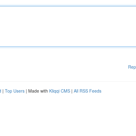
Rep
d
|
Top Users
| Made with
Kliqqi CMS
|
All RSS Feeds