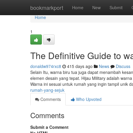
Home
bookmarkport
Home
New
Submit
Home
1
The Definitive Guide to w
donaldw974rxc8
415 days ago
News
Discuss
Selain Itu, warna biru tua juga dapat menambah kes
elemen desain yang tepat. Hijau Military adalah warn
Warna ini sesuai untuk rumah yang ingin tampil unik
rumah-yang-sejuk
Comments
Who Upvoted
Comments
Submit a Comment