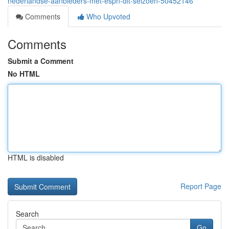
nederlandse-aanbieders-met-espn-dit-seizoen-50452146
Comments
Who Upvoted
Comments
Submit a Comment
No HTML
HTML is disabled
Report Page
Search
Go