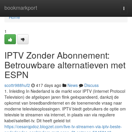
Home
bookmarkport
Togg
navi
Home
1
IPTV Zonder Abonnement:
Betrouwbare alternatieven met
ESPN
scottr988huf2
417 days ago
News
Discuss
1. Inleiding In Nederland is de markt voor IPTV (Internet Protocol
Television) de afgelopen jaren flink geëxpandeerd, dankzij de
opkomst van breedbandinternet en de toenemende vraag naar
moderne televisieoplossingen. IPTV biedt gebruikers de optie om
televisie te streamen via internet, in plaats van via reguliere
kabel/satelliet-tv. Dit heeft geleid tot
https://cesarqpdoz.blogzet.com/live-tv-streamen-via-iptv-beste-