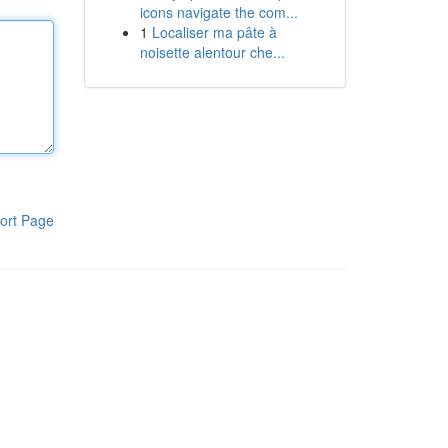
icons navigate the com...
1
Localiser ma pâte à
noisette alentour che...
ort Page