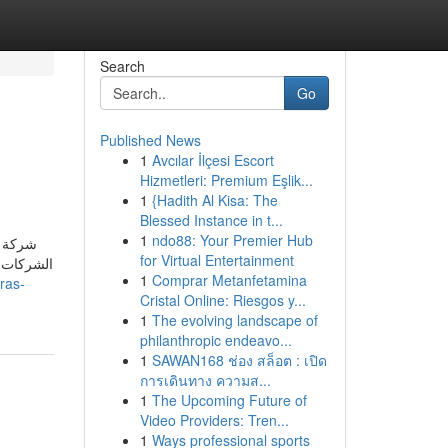
Search
Go
Published News
1
Avcılar İlçesi Escort
Hizmetleri: Premium Eşlik...
1
{Hadith Al Kisa: The
Blessed Instance in t...
1
ndo88: Your Premier Hub
شركة ر
for Virtual Entertainment
الشركات ا
1
Comprar Metanfetamina
/ras-
Cristal Online: Riesgos y...
1
The evolving landscape of
philanthropic endeavo...
1
SAWAN168 ช่อง สล็อต : เปิด
การเดินทาง ความส...
1
The Upcoming Future of
Video Providers: Tren...
1
Ways professional sports