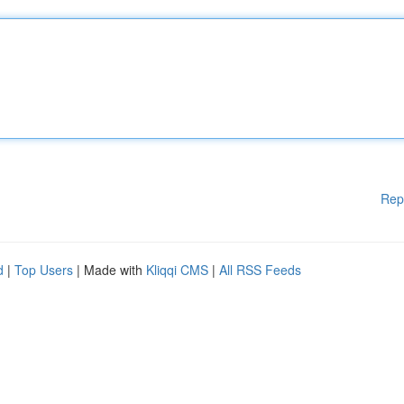
Rep
d
|
Top Users
| Made with
Kliqqi CMS
|
All RSS Feeds