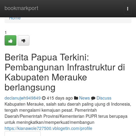
Home
bookmarkport
Togg
navi
Home
1
Berita Papua Terkini:
Pembangunan Infrastruktur di
Kabupaten Merauke
berlangsung
declanujwh949849
415 days ago
News
Discuss
Kabupaten Merauke, salah satu daerah paling ujung di Indonesia,
tengah mengalami kemajuan pesat. Pemerintah
Daerah/Pemerintah Provinsi/Kementerian PUPR terus berupaya
untuk meningkatkan/memperkuat/membangun
https://kianawole727500.vblogetin.com/profile