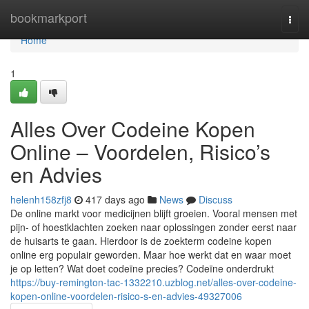
Home
bookmarkport
Togg
navi
Home
1
Alles Over Codeine Kopen
Online – Voordelen, Risico’s
en Advies
helenh158zfj8
417 days ago
News
Discuss
De online markt voor medicijnen blijft groeien. Vooral mensen met
pijn- of hoestklachten zoeken naar oplossingen zonder eerst naar
de huisarts te gaan. Hierdoor is de zoekterm codeine kopen
online erg populair geworden. Maar hoe werkt dat en waar moet
je op letten? Wat doet codeïne precies? Codeïne onderdrukt
https://buy-remington-tac-1332210.uzblog.net/alles-over-codeine-
kopen-online-voordelen-risico-s-en-advies-49327006