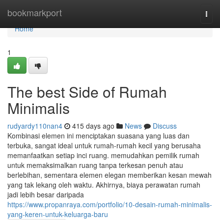
Home
bookmarkport
Togg
navi
Home
1
The best Side of Rumah
Minimalis
rudyardy110nan4
415 days ago
News
Discuss
Kombinasi elemen ini menciptakan suasana yang luas dan
terbuka, sangat ideal untuk rumah-rumah kecil yang berusaha
memanfaatkan setiap inci ruang. memudahkan pemilik rumah
untuk memaksimalkan ruang tanpa terkesan penuh atau
berlebihan, sementara elemen elegan memberikan kesan mewah
yang tak lekang oleh waktu. Akhirnya, biaya perawatan rumah
jadi lebih besar daripada
https://www.propanraya.com/portfolio/10-desain-rumah-minimalis-
yang-keren-untuk-keluarga-baru