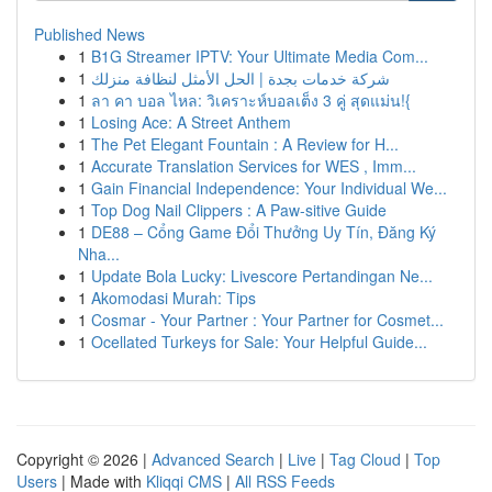
Published News
1
B1G Streamer IPTV: Your Ultimate Media Com...
1
شركة خدمات بجدة | الحل الأمثل لنظافة منزلك
1
ลา คา บอล ไหล: วิเคราะห์บอลเต็ง 3 คู่ สุดแม่น!{
1
Losing Ace: A Street Anthem
1
The Pet Elegant Fountain : A Review for H...
1
Accurate Translation Services for WES , Imm...
1
Gain Financial Independence: Your Individual We...
1
Top Dog Nail Clippers : A Paw-sitive Guide
1
DE88 – Cổng Game Đổi Thưởng Uy Tín, Đăng Ký
Nha...
1
Update Bola Lucky: Livescore Pertandingan Ne...
1
Akomodasi Murah: Tips
1
Cosmar - Your Partner : Your Partner for Cosmet...
1
Ocellated Turkeys for Sale: Your Helpful Guide...
Copyright © 2026 |
Advanced Search
|
Live
|
Tag Cloud
|
Top
Users
| Made with
Kliqqi CMS
|
All RSS Feeds