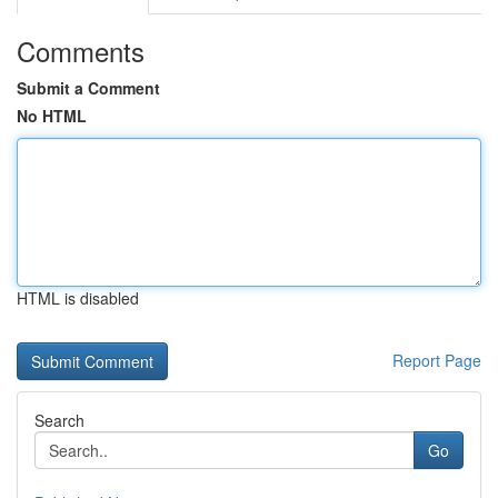
Comments
Submit a Comment
No HTML
HTML is disabled
Report Page
Search
Go