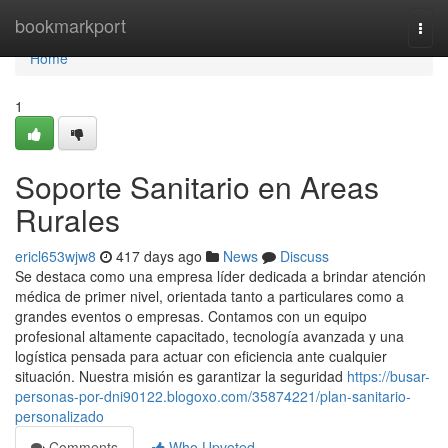
Home
bookmarkport
Togg
navi
Home
1
Soporte Sanitario en Areas
Rurales
ericl653wjw8
417 days ago
News
Discuss
Se destaca como una empresa líder dedicada a brindar atención
médica de primer nivel, orientada tanto a particulares como a
grandes eventos o empresas. Contamos con un equipo
profesional altamente capacitado, tecnología avanzada y una
logística pensada para actuar con eficiencia ante cualquier
situación. Nuestra misión es garantizar la seguridad
https://busar-
personas-por-dni90122.blogoxo.com/35874221/plan-sanitario-
personalizado
Comments
Who Upvoted